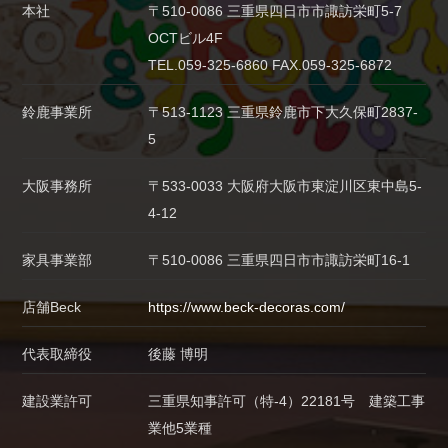
本社
〒510-0086 三重県四日市市諏訪栄町5-7
OCTビル4F
TEL.059-325-6860 FAX.059-325-6872
鈴鹿事業所
〒513-1123 三重県鈴鹿市下大久保町2837-
5
大阪事務所
〒533-0033 大阪府大阪市東淀川区東中島5-
4-12
家具事業部
〒510-0086 三重県四日市市諏訪栄町16-1
店舗Beck
https://www.beck-decoras.com/
代表取締役
後藤 博明
建設業許可
三重県知事許可（特-4）22181号 建築工事
業他5業種