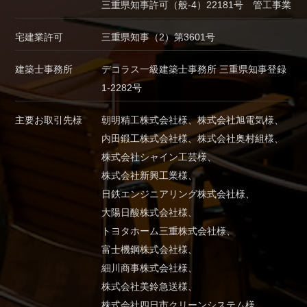
三重県知事許可（般-4）22181号 管工事業
宅建業許可
三重県知事（2）第3601号
建築士事務所
デコラス一級建築士事務所 三重県知事登録
1-2282号
主要お取引先様
朝明精工株式会社様、
株式会社旭電気様、
内田鍛工株式会社様、
株式会社奥村組様、
株式会社シャイン工芸様、
株式会社新興工業様、
日鉄エンジニアリング株式会社様、
大陽日酸株式会社様、
トヨタホーム三重株式会社様、
富士機鋼株式会社様、
細川商事株式会社様、
株式会社美鈴急送様、
株式会社四日市クリーンシステム様、