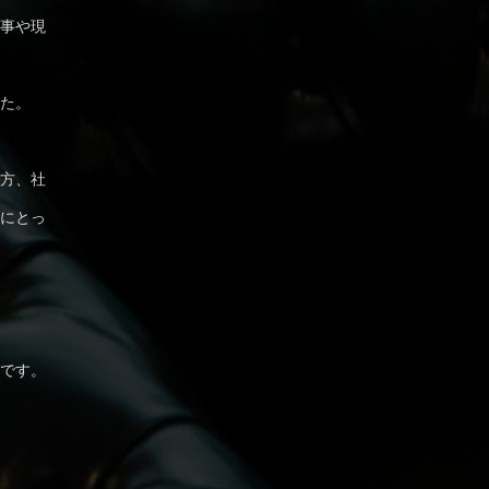
事や現
た。
方、社
にとっ
です。